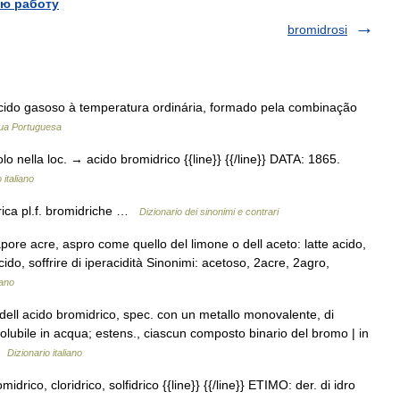
ю работу
bromidrosi
cido gasoso à temperatura ordinária, formado pela combinação
gua Portuguesa
o nella loc. → acido bromidrico {{line}} {{/line}} DATA: 1865.
 italiano
drica pl.f. bromidriche …
Dizionario dei sinonimi e contrari
pore acre, aspro come quello del limone o dell aceto: latte acido,
ido, soffrire di iperacidità Sinonimi: acetoso, 2acre, 2agro,
iano
ell acido bromidrico, spec. con un metallo monovalente, di
 solubile in acqua; estens., ciascun composto binario del bromo | in
 …
Dizionario italiano
drico, cloridrico, solfidrico {{line}} {{/line}} ETIMO: der. di idro