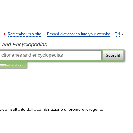
Remember this site
Embed dictionaries into your website
EN
s and Encyclopedias
Search!
Interpretations
cido
risultante
dalla
combinazione
di
bromo
e
idrogeno
.