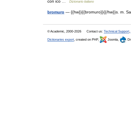
con ico …
Dizionario italiano
bromuro
— {{hw}}{{bromuro}}{{/hw}}s. m. S
© Academic, 2000-2026
Contact us:
Technical Support
,
Dictionaries export
, created on PHP,
Joomla,
Dr