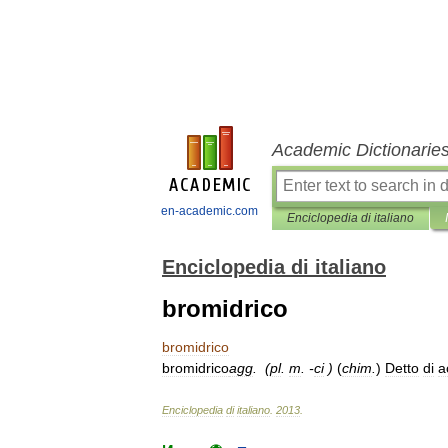
Academic Dictionarie
en-academic.com
Enciclopedia di italiano
Enciclopedia di italiano
bromidrico
bromidrico
bromidrico
agg
. (
pl
.
m
.
-
ci
)
(
chim
.
)
Detto
di
a
Enciclopedia
di
italiano
.
2013
.