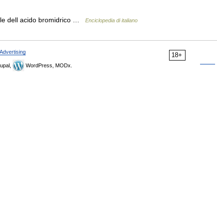
ale dell acido bromidrico …
Enciclopedia di italiano
Advertising
18+
upal,
WordPress, MODx.