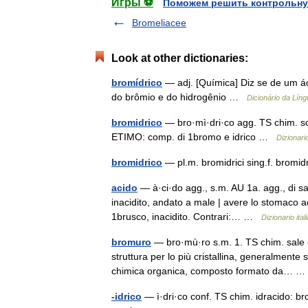
Игры ⚽
Поможем решить контрольну
Bromeliacee
Look at other dictionaries:
bromídrico
— adj. [Química] Diz se de um á
do brômio e do hidrogênio …
Dicionário da Lín
bromidrico
— bro·mì·dri·co agg. TS chim. sol
ETIMO: comp. di 1bromo e idrico …
Dizionario
bromidrico
— pl.m. bromidrici sing.f. bromi
acido
— à·ci·do agg., s.m. AU 1a. agg., di sa
inacidito, andato a male | avere lo stomaco ac
1brusco, inacidito. Contrari:… …
Dizionario ital
bromuro
— bro·mù·ro s.m. 1. TS chim. sale d
struttura per lo più cristallina, generalmente
chimica organica, composto formato da…
-idrico
— ì·dri·co conf. TS chim. idracido: bromi